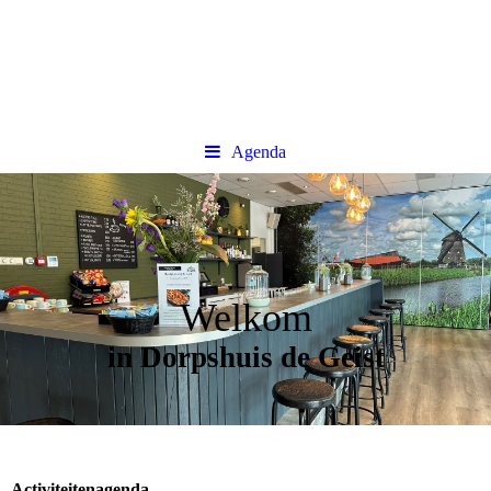
Agenda
Welkom
in Dorpshuis de Geist
Activiteitenagenda