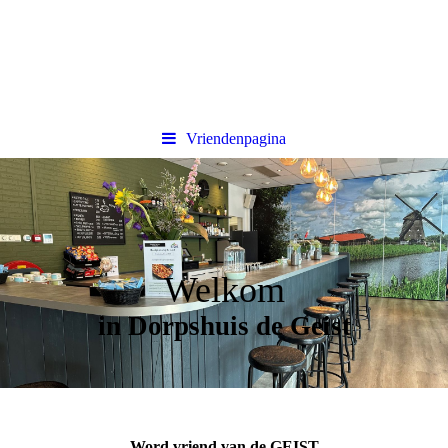
Vriendenpagina
Welkom
in Dorpshuis de Geist
Word vriend van de GEIST